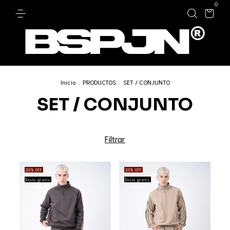
0
Inicio
.
PRODUCTOS
.
SET / CONJUNTO
SET / CONJUNTO
Filtrar
20
%
OFF
20
%
OFF
Envío gratis
Envío gratis