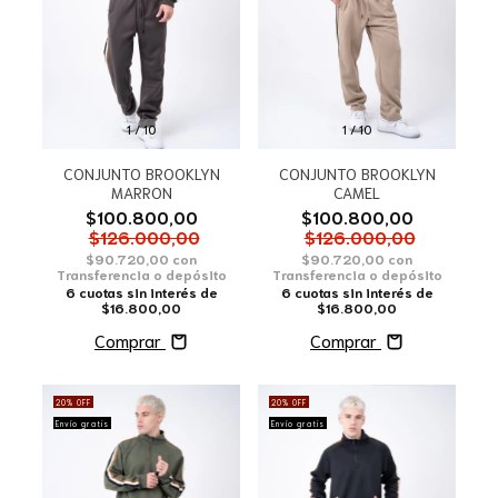
1
/
10
1
/
10
CONJUNTO BROOKLYN
CONJUNTO BROOKLYN
MARRON
CAMEL
$100.800,00
$100.800,00
$126.000,00
$126.000,00
$90.720,00
con
$90.720,00
con
Transferencia o depósito
Transferencia o depósito
6
cuotas sin interés de
6
cuotas sin interés de
$16.800,00
$16.800,00
Comprar
Comprar
20
%
OFF
20
%
OFF
Envío gratis
Envío gratis