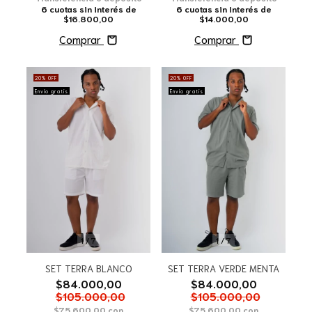
6
cuotas sin interés de
6
cuotas sin interés de
$16.800,00
$14.000,00
Comprar
Comprar
20
%
OFF
20
%
OFF
Envío gratis
Envío gratis
1
/
7
1
/
7
SET TERRA VERDE MENTA
SET TERRA BLANCO
$84.000,00
$84.000,00
$105.000,00
$105.000,00
$75.600,00
con
$75.600,00
con