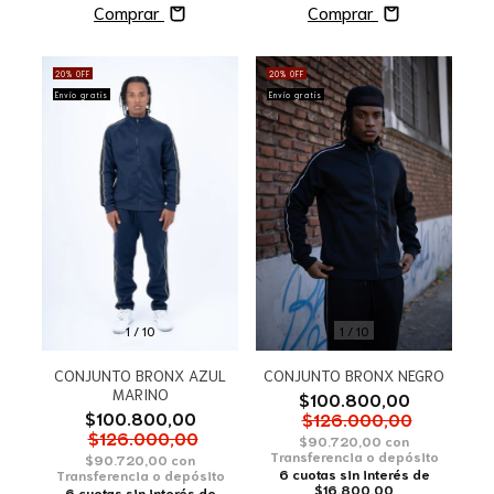
Comprar
Comprar
20
%
OFF
20
%
OFF
Envío gratis
Envío gratis
1
/
10
1
/
10
CONJUNTO BRONX NEGRO
CONJUNTO BRONX AZUL
MARINO
$100.800,00
$100.800,00
$126.000,00
$126.000,00
$90.720,00
con
Transferencia o depósito
$90.720,00
con
6
cuotas sin interés de
Transferencia o depósito
$16.800,00
6
cuotas sin interés de