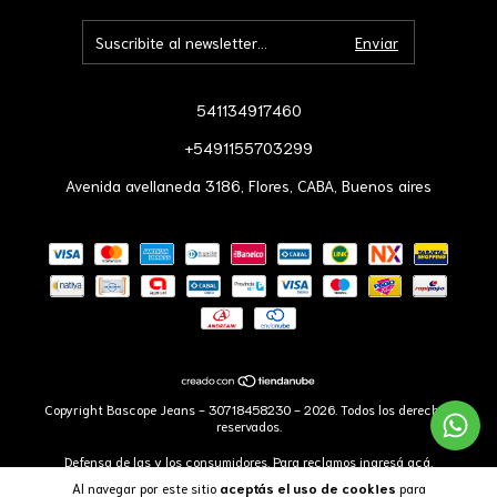
541134917460
+5491155703299
Avenida avellaneda 3186, Flores, CABA, Buenos aires
Copyright Bascope Jeans - 30718458230 - 2026. Todos los derechos
reservados.
Defensa de las y los consumidores. Para reclamos
ingresá acá.
Botón de arrepentimiento
Al navegar por este sitio
aceptás el uso de cookies
para