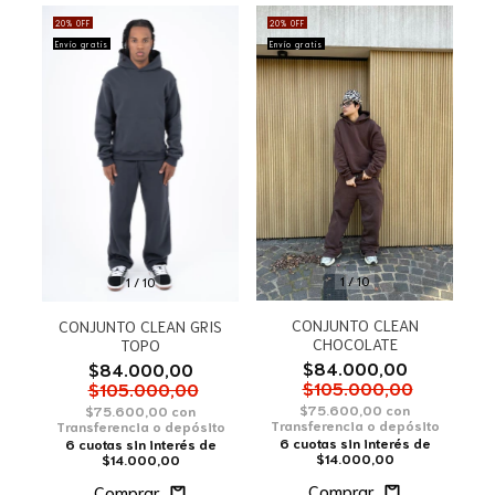
20
%
OFF
20
%
OFF
Envío gratis
Envío gratis
1
/
10
1
/
10
CONJUNTO CLEAN
CONJUNTO CLEAN GRIS
CHOCOLATE
TOPO
$84.000,00
$84.000,00
$105.000,00
$105.000,00
$75.600,00
con
$75.600,00
con
Transferencia o depósito
Transferencia o depósito
6
cuotas sin interés de
6
cuotas sin interés de
$14.000,00
$14.000,00
Comprar
Comprar