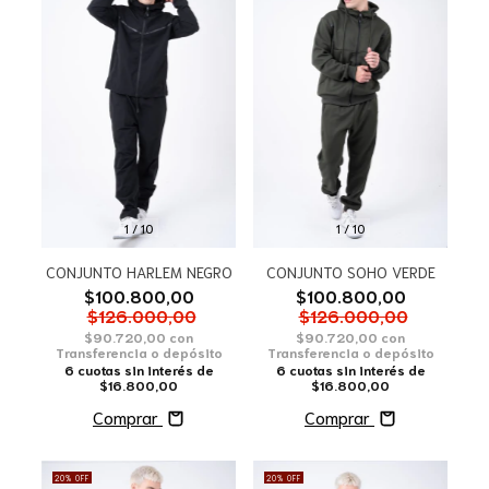
1
/
10
1
/
10
CONJUNTO HARLEM NEGRO
CONJUNTO SOHO VERDE
$100.800,00
$100.800,00
$126.000,00
$126.000,00
$90.720,00
con
$90.720,00
con
Transferencia o depósito
Transferencia o depósito
6
cuotas sin interés de
6
cuotas sin interés de
$16.800,00
$16.800,00
Comprar
Comprar
20
%
OFF
20
%
OFF