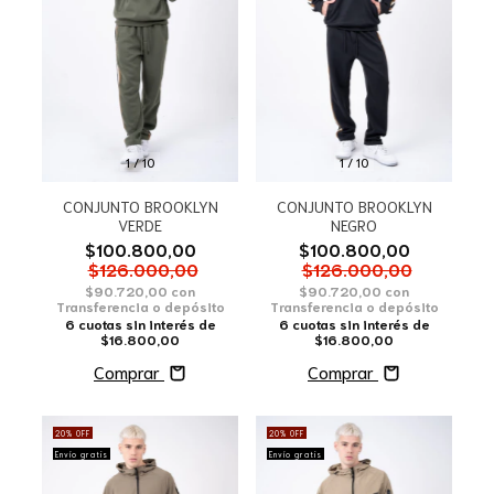
1
/
10
1
/
10
CONJUNTO BROOKLYN
CONJUNTO BROOKLYN
VERDE
NEGRO
$100.800,00
$100.800,00
$126.000,00
$126.000,00
$90.720,00
con
$90.720,00
con
Transferencia o depósito
Transferencia o depósito
6
cuotas sin interés de
6
cuotas sin interés de
$16.800,00
$16.800,00
Comprar
Comprar
20
%
OFF
20
%
OFF
Envío gratis
Envío gratis