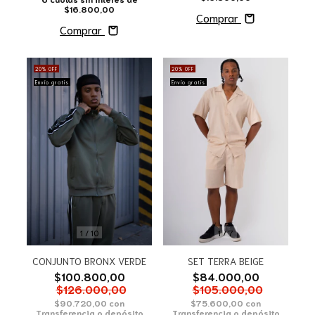
$16.800,00
Comprar
Comprar
20
%
OFF
20
%
OFF
Envío gratis
Envío gratis
1
/
10
1
/
7
CONJUNTO BRONX VERDE
SET TERRA BEIGE
$100.800,00
$84.000,00
$126.000,00
$105.000,00
$90.720,00
con
$75.600,00
con
Transferencia o depósito
Transferencia o depósito